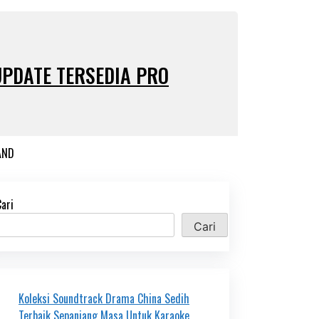
PDATE TERSEDIA PRO
AND
Cari
Cari
Koleksi Soundtrack Drama China Sedih
Terbaik Sepanjang Masa Untuk Karaoke