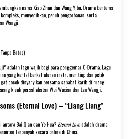
lambungkan nama Xiao Zhan dan Wang Yibo. Drama bertema
g kompleks, menyedihkan, penuh pengorbanan, serta
an Wangji.
 Tanpa Batas)
ji” adalah lagu wajib bagi para penggemar C-Drama. Lagu
hina yang kental berkat alunan instrumen tiup dan petik
sangat cocok dinyanyikan bersama sahabat karib di ruang
enang kisah persahabatan Wei Wuxian dan Lan Wangji.
soms (Eternal Love) – “Liang Liang”
di antara Bai Qian dan Ye Hua?
Eternal Love
adalah drama
nonton terbanyak secara online di China.