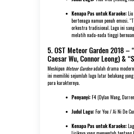
Kenapa Pas untuk Karaoke:
Liu
bertenaga namun penuh emosi. “
orkestra tradisional. Lagu ini sa
melatih nada-nada tinggi bernuan
5. OST Meteor Garden 2018 – “
Caesar Wu, Connor Leong) & “S
Meskipun
Meteor Garden
adalah drama modern 
ini memiliki sejumlah lagu latar belakang yan
para karakternya.
Penyanyi:
F4 (Dylan Wang, Darren
Judul Lagu:
For You / Ai Ni De Cu
Kenapa Pas untuk Karaoke:
Lag
Liriknya yang menyentuh tentang