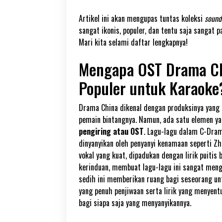
Artikel ini akan mengupas tuntas koleksi
sound
sangat ikonis, populer, dan tentu saja sangat 
Mari kita selami daftar lengkapnya!
Mengapa OST Drama Ch
Populer untuk Karaoke
Drama China dikenal dengan produksinya yang m
pemain bintangnya. Namun, ada satu elemen ya
pengiring atau OST
. Lagu-lagu dalam C-Dram
dinyanyikan oleh penyanyi kenamaan seperti Zh
vokal yang kuat, dipadukan dengan lirik puitis 
kerinduan, membuat lagu-lagu ini sangat mengg
sedih ini memberikan ruang bagi seseorang u
yang penuh penjiwaan serta lirik yang menyent
bagi siapa saja yang menyanyikannya.