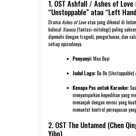
1. OST Ashfall / Ashes of Love
“Unstoppable” atau “Left Hand
Drama
Ashes of Love
atau yang dikenal di Indo
kolosal
Xianxia
(fantasi-mitologi) paling sukse
dipenuhi dengan tragedi, pengorbanan, dan s
setiap episodenya.
Penyanyi:
Mao Buyi
Judul Lagu:
Bu Bu (Unstoppable) 
Kenapa Pas untuk Karaoke:
Sua
menyampaikan kepedihan yang men
menanjak dengan emosi yang kua
menuntut kontrol pernapasan yang
2. OST The Untamed (Chen Qing
Yibo)