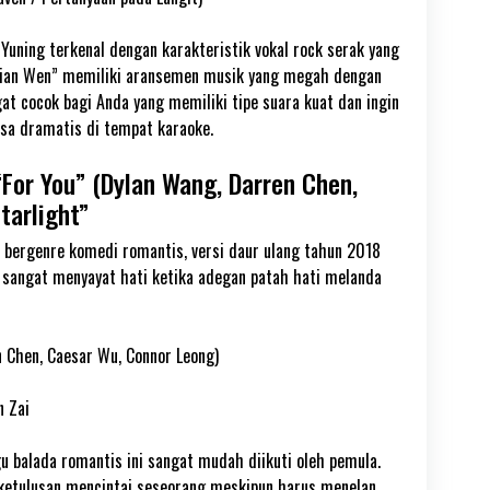
 Yuning terkenal dengan karakteristik vokal rock serak yang
Tian Wen” memiliki aransemen musik yang megah dengan
ngat cocok bagi Anda yang memiliki tipe suara kuat dan ingin
sa dramatis di tempat karaoke.
For You” (Dylan Wang, Darren Chen,
tarlight”
bergenre komedi romantis, versi daur ulang tahun 2018
g sangat menyayat hati ketika adegan patah hati melanda
 Chen, Caesar Wu, Connor Leong)
n Zai
u balada romantis ini sangat mudah diikuti oleh pemula.
 ketulusan mencintai seseorang meskipun harus menelan