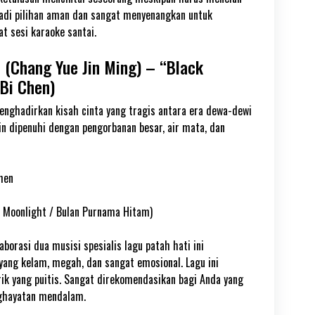
adi pilihan aman dan sangat menyenangkan untuk
t sesi karaoke santai.
n (Chang Yue Jin Ming) – “Black
Bi Chen)
nghadirkan kisah cinta yang tragis antara era dewa-dewi
Jin dipenuhi dengan pengorbanan besar, air mata, dan
hen
 Moonlight / Bulan Purnama Hitam)
aborasi dua musisi spesialis lagu patah hati ini
ang kelam, megah, dan sangat emosional. Lagu ini
ik yang puitis. Sangat direkomendasikan bagi Anda yang
nghayatan mendalam.