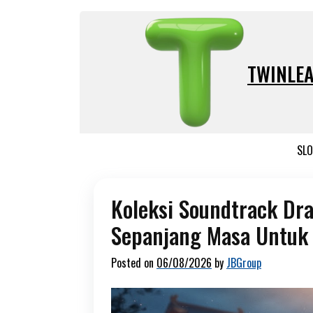
Skip
to
content
TWINLEA
SL
Koleksi Soundtrack Dr
Sepanjang Masa Untuk
Posted on
06/08/2026
by
JBGroup