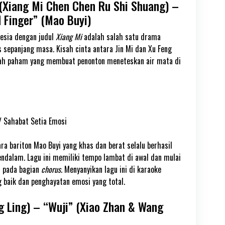
 (Xiang Mi Chen Chen Ru Shi Shuang) –
 Finger” (Mao Buyi)
nesia dengan judul
Xiang Mi
adalah salah satu drama
s sepanjang masa. Kisah cinta antara Jin Mi dan Xu Feng
alah paham yang membuat penonton meneteskan air mata di
/ Sahabat Setia Emosi
ra bariton Mao Buyi yang khas dan berat selalu berhasil
dalam. Lagu ini memiliki tempo lambat di awal dan mulai
t pada bagian
chorus
. Menyanyikan lagu ini di karaoke
 baik dan penghayatan emosi yang total.
 Ling) – “Wuji” (Xiao Zhan & Wang